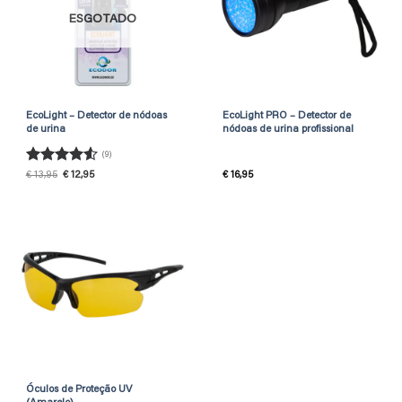
ESGOTADO
EcoLight – Detector de nódoas
EcoLight PRO – Detector de
de urina
nódoas de urina profissional
(9)
Avaliação
O
O
€
13,95
€
12,95
€
16,95
preço
preço
4.56
de 5
original
atual
era:
é:
€ 13,95.
€ 12,95.
Óculos de Proteção UV