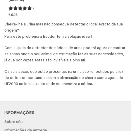
(Amarelo)
(1)
Avaliação
5
€
5,95
de 5
Cheira-lhe a urina mas não consegue detectar o local exacto da sua
origem?
Para este problema a Ecodor tem a solução ideal!
Com a ajuda do detector de nódoas de urina poderá agora encontrar
as zonas onde o seu animal de estimação faz as suas necessidades,
já que por vezes estas são invisíveis a olho nú.
Os sais secos que estão presentes na urina são reflectidos pela luz
do detector facilitando assim a eliminação do cheiro com a ajuda do
UF2000 no local exacto onde se encontra a nódoa.
INFORMAÇÕES
Sobre nós
Informações de entrega