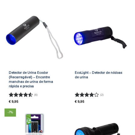
Detector de Urina Ecodor
EcoLight – Detector de nódoas
(Recarregável) – Encontre
de urina
manchas de urina de forma
rápida e precisa
(6)
(2)
Avaliação
Avaliação
€
9,95
€
9,95
4.5
de 5
4
de 5
-7%