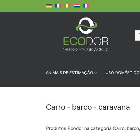
Skip
to
content
Pe
por
ANIMAIS DE ESTIMAÇÃO
USO DOMÉSTICO
Carro - barco - caravana
Produtos Ecodor na categoria Carro, barco,