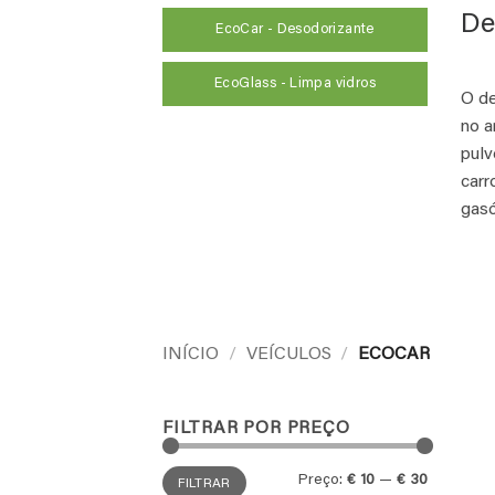
De
EcoCar - Desodorizante
EcoGlass - Limpa vidros
O de
no a
pulv
carr
gasó
INÍCIO
/
VEÍCULOS
/
ECOCAR
FILTRAR POR PREÇO
Preço
Preço
Preço:
€ 10
—
€ 30
FILTRAR
mínimo
máximo