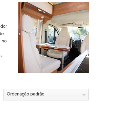
odor
de
s no
s.