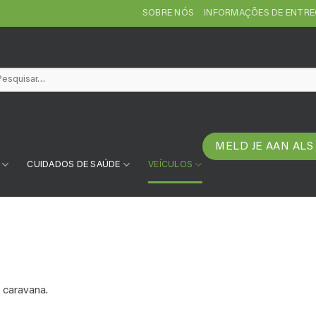
SOBRE NÓS
INFORMAÇÕES DE ENTR
squisar
:
MELD JE AAN ALS
CUIDADOS DE SAÚDE
VEÍCULOS
 caravana.