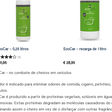
oCar – 0,25 litros
EcoCar – recarga de 1 litro
(1)
valiação
11,95
€
28,95
de 5
ar – no combate de cheiros em veículos
or é indicado para eliminar odores de comida, cigarro, petróleo,
ulos.
ar é produzido a partir de proteínas vegetais, solúveis em ág
ensivas. Estas proteínas degradam as moléculas causadoras do 
inando assim o cheiro em vez de o disfarçar com outras fragrân