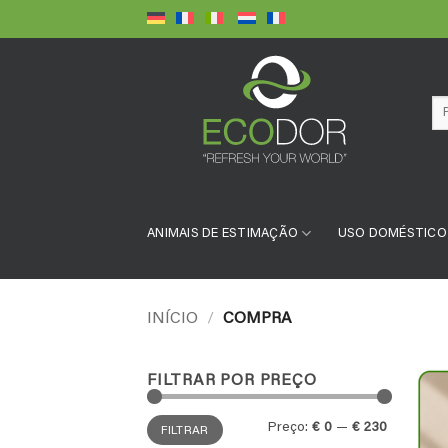
Skip
to
content
Pe
por
ANIMAIS DE ESTIMAÇÃO
USO DOMÉSTICO
INÍCIO
/
COMPRA
FILTRAR POR PREÇO
Preço
Preço
Preço:
€ 0
—
€ 230
FILTRAR
mínimo
máximo