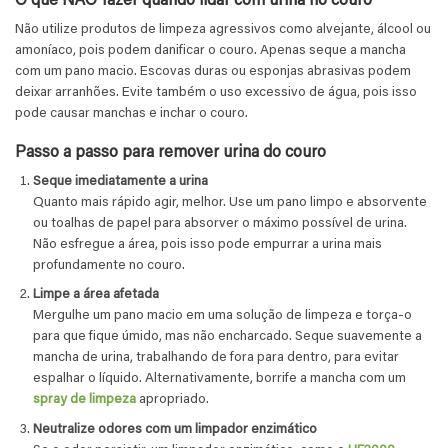
O que NÃO fazer quando lidar com urina no couro
Não utilize produtos de limpeza agressivos como alvejante, álcool ou
amoníaco, pois podem danificar o couro. Apenas seque a mancha
com um pano macio. Escovas duras ou esponjas abrasivas podem
deixar arranhões. Evite também o uso excessivo de água, pois isso
pode causar manchas e inchar o couro.
Passo a passo para remover urina do couro
Seque imediatamente a urina
Quanto mais rápido agir, melhor. Use um pano limpo e absorvente
ou toalhas de papel para absorver o máximo possível de urina.
Não esfregue a área, pois isso pode empurrar a urina mais
profundamente no couro.
Limpe a área afetada
Mergulhe um pano macio em uma solução de limpeza e torça-o
para que fique úmido, mas não encharcado. Seque suavemente a
mancha de urina, trabalhando de fora para dentro, para evitar
espalhar o líquido. Alternativamente, borrife a mancha com um
spray de limpeza
apropriado.
Neutralize odores com um limpador enzimático