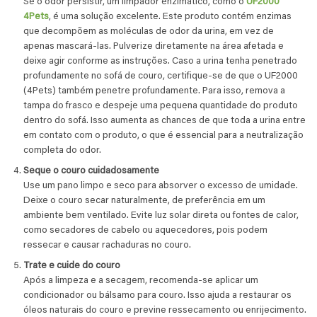
Se o odor persistir, um limpador enzimático, como o
UF2000
4Pets
, é uma solução excelente. Este produto contém enzimas
que decompõem as moléculas de odor da urina, em vez de
apenas mascará-las. Pulverize diretamente na área afetada e
deixe agir conforme as instruções. Caso a urina tenha penetrado
profundamente no sofá de couro, certifique-se de que o UF2000
(4Pets) também penetre profundamente. Para isso, remova a
tampa do frasco e despeje uma pequena quantidade do produto
dentro do sofá. Isso aumenta as chances de que toda a urina entre
em contato com o produto, o que é essencial para a neutralização
completa do odor.
Seque o couro cuidadosamente
Use um pano limpo e seco para absorver o excesso de umidade.
Deixe o couro secar naturalmente, de preferência em um
ambiente bem ventilado. Evite luz solar direta ou fontes de calor,
como secadores de cabelo ou aquecedores, pois podem
ressecar e causar rachaduras no couro.
Trate e cuide do couro
Após a limpeza e a secagem, recomenda-se aplicar um
condicionador ou bálsamo para couro. Isso ajuda a restaurar os
óleos naturais do couro e previne ressecamento ou enrijecimento.