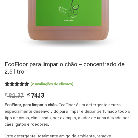
EcoFloor para limpar o chão – concentrado de
2,5 litro
(
2
avaliações de clientes)
Classificado
2
O
O
€
82,37
€
74,13
com
5
em
5 com base
preço
preço
EcoFloor, para limpar o chão.
EcoFloor é um detergente neutro
em
original
atual
classificações
especialmente desenvolvido para limpar e deixar perfumado todo o
era:
é:
de clientes
tipo de pisos, eliminando, por exemplo, o odor de urina deixado por
€ 82,37.
€ 74,13.
cães, gatos e roedores.
Este detergente, totalmente amigo do ambiente, remove