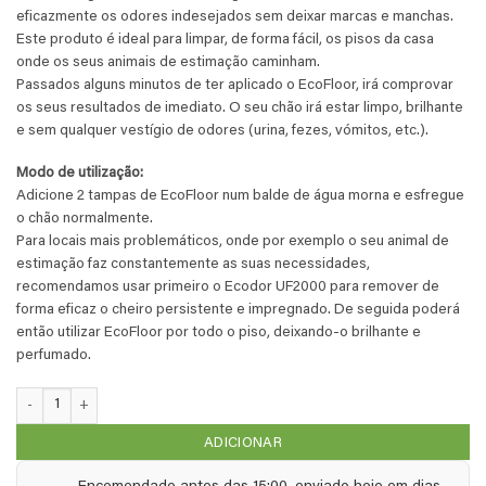
eficazmente os odores indesejados sem deixar marcas e manchas.
Este produto é ideal para limpar, de forma fácil, os pisos da casa
onde os seus animais de estimação caminham.
Passados alguns minutos de ter aplicado o EcoFloor, irá comprovar
os seus resultados de imediato. O seu chão irá estar limpo, brilhante
e sem qualquer vestígio de odores (urina, fezes, vómitos, etc.).
Modo de utilização:
Adicione 2 tampas de EcoFloor num balde de água morna e esfregue
o chão normalmente.
Para locais mais problemáticos, onde por exemplo o seu animal de
estimação faz constantemente as suas necessidades,
recomendamos usar primeiro o Ecodor UF2000 para remover de
forma eficaz o cheiro persistente e impregnado. De seguida poderá
então utilizar EcoFloor por todo o piso, deixando-o brilhante e
perfumado.
Quantidade de EcoFloor para limpar o chão - concentrado de 2,5 litro
ADICIONAR