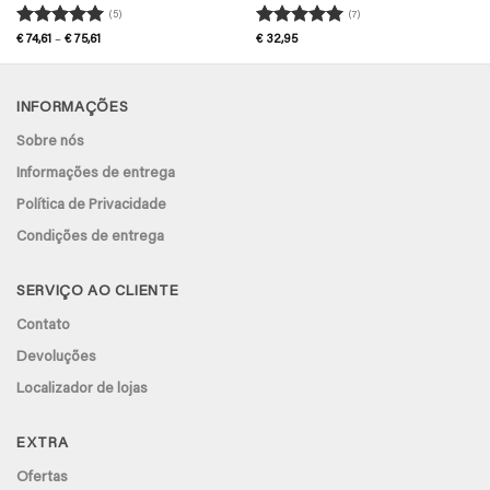
(5)
(7)
Avaliação
5
Avaliação
5
Price
€
74,61
–
€
75,61
€
32,95
range:
de 5
de 5
€ 74,61
through
€ 75,61
INFORMAÇÕES
Sobre nós
Informações de entrega
Política de Privacidade
Condições de entrega
SERVIÇO AO CLIENTE
Contato
Devoluções
Localizador de lojas
EXTRA
Ofertas