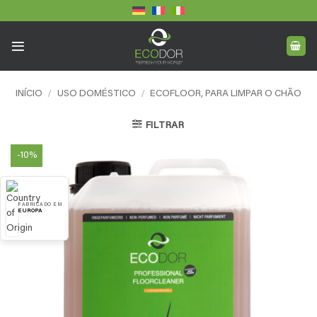
Skip
to
content
INÍCIO
/
USO DOMÉSTICO
/
ECOFLOOR, PARA LIMPAR O CHÃO
FILTRAR
-10%
FABRICADO EM
EUROPA