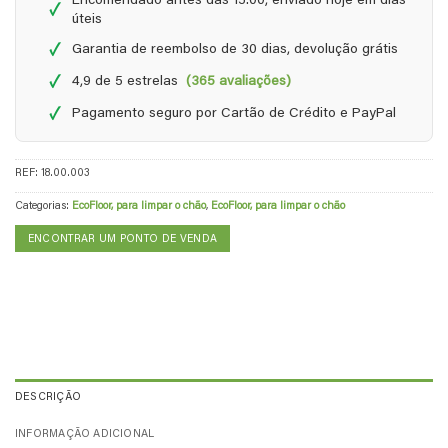
Encomendado antes das 15:00, enviado hoje em dias
✓
úteis
✓
Garantia de reembolso de 30 dias, devolução grátis
✓
4,9 de 5 estrelas
(365 avaliações)
✓
Pagamento seguro por Cartão de Crédito e PayPal
REF:
18.00.003
Categorias:
EcoFloor, para limpar o chão
,
EcoFloor, para limpar o chão
ENCONTRAR UM PONTO DE VENDA
DESCRIÇÃO
INFORMAÇÃO ADICIONAL