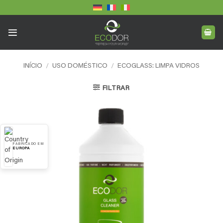
Skip
to
content
INÍCIO
/
USO DOMÉSTICO
/
ECOGLASS: LIMPA VIDROS
FILTRAR
FABRICADO EM
EUROPA