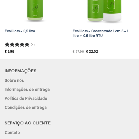
EcoGlass – 0,5 litro
EcoGlass – Concentrado 1 em 5 – 1
litro + 0,5 litro RTU
(4)
Avaliação
O
O
€
6,95
€
27,90
€
22,02
preço
preço
4.75
de 5
original
atual
era:
é:
€ 27,90.
€ 22,02.
INFORMAÇÕES
Sobre nós
Informações de entrega
Política de Privacidade
Condições de entrega
SERVIÇO AO CLIENTE
Contato