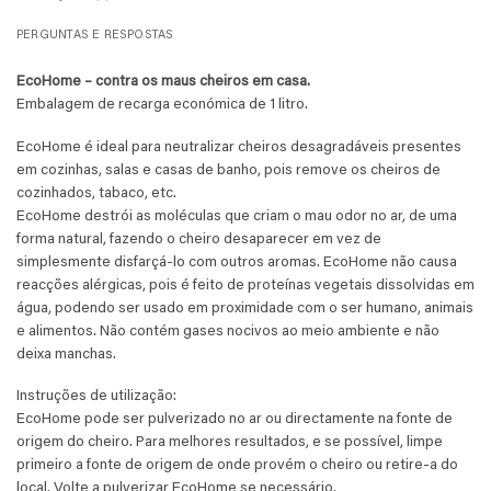
PERGUNTAS E RESPOSTAS
EcoHome – contra os maus cheiros em casa.
Embalagem de recarga económica de 1 litro.
EcoHome é ideal para neutralizar cheiros desagradáveis presentes
em cozinhas, salas e casas de banho, pois remove os cheiros de
cozinhados, tabaco, etc.
EcoHome destrói as moléculas que criam o mau odor no ar, de uma
forma natural, fazendo o cheiro desaparecer em vez de
simplesmente disfarçá-lo com outros aromas. EcoHome não causa
reacções alérgicas, pois é feito de proteínas vegetais dissolvidas em
água, podendo ser usado em proximidade com o ser humano, animais
e alimentos. Não contém gases nocivos ao meio ambiente e não
deixa manchas.
Instruções de utilização:
EcoHome pode ser pulverizado no ar ou directamente na fonte de
origem do cheiro. Para melhores resultados, e se possível, limpe
primeiro a fonte de origem de onde provém o cheiro ou retire-a do
local. Volte a pulverizar EcoHome se necessário.