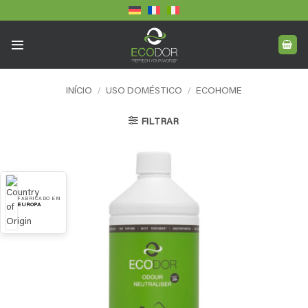
Skip
to
content
INÍCIO
/
USO DOMÉSTICO
/
ECOHOME
FILTRAR
FABRICADO EM
EUROPA