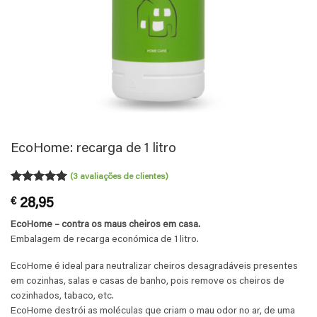
EcoHome: recarga de 1 litro
(
3
avaliações de clientes)
Classificado
3
€
28,95
com
5
em
5 com base
EcoHome – contra os maus cheiros em casa.
em
classificações
Embalagem de recarga económica de 1 litro.
de clientes
EcoHome é ideal para neutralizar cheiros desagradáveis presentes
em cozinhas, salas e casas de banho, pois remove os cheiros de
cozinhados, tabaco, etc.
EcoHome destrói as moléculas que criam o mau odor no ar, de uma