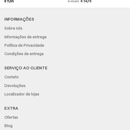
Avaliação
5
O
O
€
11,95
€
40,90
€
34,76
preço
preço
de 5
original
atual
era:
é:
€ 40,90.
€ 34,76.
INFORMAÇÕES
Sobre nós
Informações de entrega
Política de Privacidade
Condições de entrega
SERVIÇO AO CLIENTE
Contato
Devoluções
Localizador de lojas
EXTRA
Ofertas
Blog