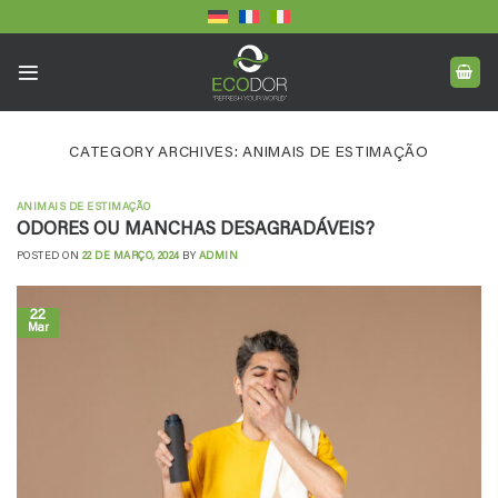
Skip
to
content
CATEGORY ARCHIVES:
ANIMAIS DE ESTIMAÇÃO
ANIMAIS DE ESTIMAÇÃO
ODORES OU MANCHAS DESAGRADÁVEIS?
POSTED ON
22 DE MARÇO, 2024
BY
ADMIN
22
Mar