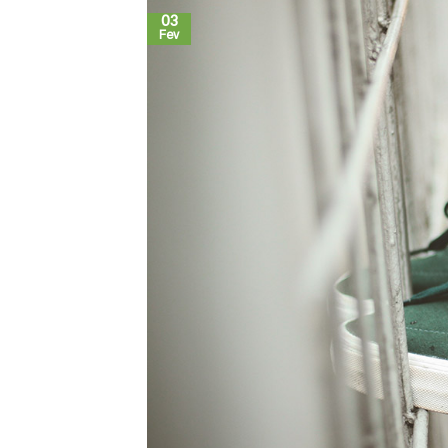
03
Fev