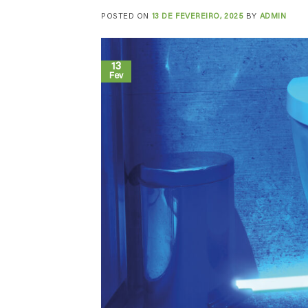
POSTED ON
13 DE FEVEREIRO, 2025
BY
ADMIN
13
Fev