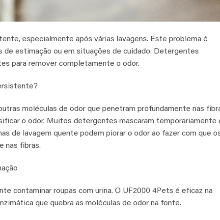
stente, especialmente após várias lavagens. Este problema é
s de estimação ou em situações de cuidado. Detergentes
ntes para remover completamente o odor.
ersistente?
 outras moléculas de odor que penetram profundamente nas fibr
nsificar o odor. Muitos detergentes mascaram temporariamente 
amas de lavagem quente podem piorar o odor ao fazer com que o
 nas fibras.
mação
te contaminar roupas com urina. O UF2000 4Pets é eficaz na
nzimática que quebra as moléculas de odor na fonte.