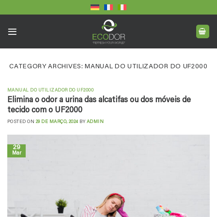
Skip
to
content
CATEGORY ARCHIVES:
MANUAL DO UTILIZADOR DO UF2000
MANUAL DO UTILIZADOR DO UF2000
Elimina o odor a urina das alcatifas ou dos móveis de
tecido com o UF2000
POSTED ON
29 DE MARÇO, 2024
BY
ADMIN
29
Mar