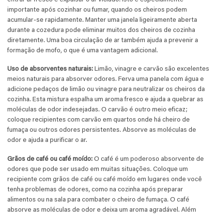
importante após cozinhar ou fumar, quando os cheiros podem
acumular-se rapidamente. Manter uma janela ligeiramente aberta
durante a cozedura pode eliminar muitos dos cheiros de cozinha
diretamente. Uma boa circulação de ar também ajuda a prevenir a
formação de mofo, o que é uma vantagem adicional.
Uso de absorventes naturais:
Limão, vinagre e carvão são excelentes
meios naturais para absorver odores. Ferva uma panela com água e
adicione pedaços de limão ou vinagre para neutralizar os cheiros da
cozinha. Esta mistura espalha um aroma fresco e ajuda a quebrar as
moléculas de odor indesejadas. O carvão é outro meio eficaz;
coloque recipientes com carvão em quartos onde há cheiro de
fumaça ou outros odores persistentes. Absorve as moléculas de
odor e ajuda a purificar o ar.
Grãos de café ou café moído:
O café é um poderoso absorvente de
odores que pode ser usado em muitas situações. Coloque um
recipiente com grãos de café ou café moído em lugares onde você
tenha problemas de odores, como na cozinha após preparar
alimentos ou na sala para combater o cheiro de fumaça. O café
absorve as moléculas de odor e deixa um aroma agradável. Além