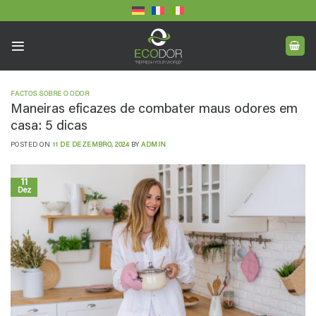
Skip
to
content
FACTOS SOBRE O ODOR
Maneiras eficazes de combater maus odores em
casa: 5 dicas
POSTED ON
11 DE DEZEMBRO, 2024
BY
ADMIN
11
Dez