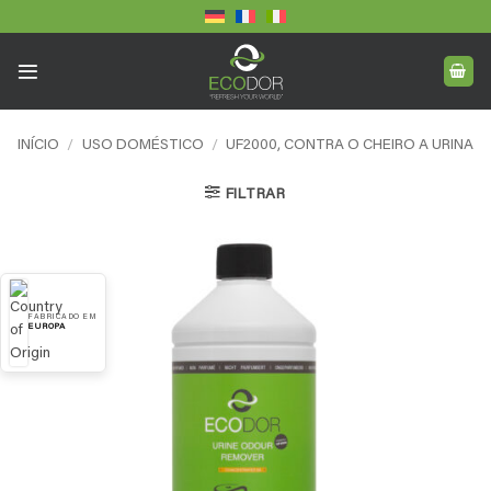
Skip
to
content
INÍCIO
/
USO DOMÉSTICO
/
UF2000, CONTRA O CHEIRO A URINA
FILTRAR
FABRICADO EM
EUROPA