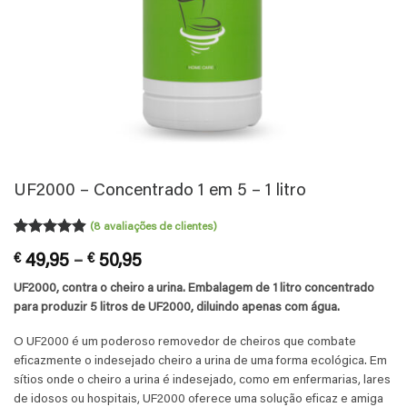
UF2000 – Concentrado 1 em 5 – 1 litro
(
8
avaliações de clientes)
Classificado
8
Price
€
49,95
–
€
50,95
com
4.88
em 5 com
range:
UF2000, contra o cheiro a urina.
Embalagem de 1 litro concentrado
base em
€ 49,95
classificações
para produzir 5 litros de UF2000, diluindo apenas com água.
through
de clientes
€ 50,95
O UF2000 é um poderoso removedor de cheiros que combate
eficazmente o indesejado cheiro a urina de uma forma ecológica. Em
sítios onde o cheiro a urina é indesejado, como em enfermarias, lares
de idosos ou hospitais, UF2000 oferece uma solução eficaz e amiga