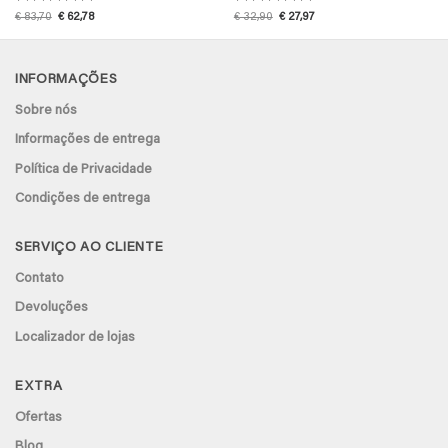
Avaliação
5
Avaliação
5
O
O
O
O
€
83,70
€
62,78
€
32,90
€
27,97
preço
preço
preço
preço
de 5
de 5
original
atual
original
atual
era:
é:
era:
é:
€ 83,70.
€ 62,78.
€ 32,90.
€ 27,97.
INFORMAÇÕES
Sobre nós
Informações de entrega
Política de Privacidade
Condições de entrega
SERVIÇO AO CLIENTE
Contato
Devoluções
Localizador de lojas
EXTRA
Ofertas
Blog