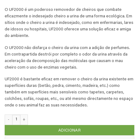
€ 27,90.
€ 23,72.
O UF2000 é um poderoso removedor de cheiros que combate
eficazmente o indesejado cheiro a urina de uma forma ecológica. Em
sítios onde o cheiro a urina é indesejado, como em enfermarias, lares
de idosos ou hospitais, UF2000 oferece uma solução eficaz e amiga
do ambiente.
O UF2000 não disfarça o cheiro da urina com a adição de perfumes.
Em contrapartida destrói por completo o odor da urina através da
aceleração da decomposição das moléculas que causam o mau
cheiro com o uso de enzimas vegetais.
UF2000 é bastante eficaz em remover o cheiro da urina existente em
superfícies duras (betão, pedra, cimento, madeira, etc.) como
também em superfícies mais sensíveis como tapetes, carpetes,
colchões, sofás, roupas, etc., ou até mesmo directamente no espaço
onde o seu animal faz as suas necessidades.
Quantidade de UF2000 - embalagem dupla de 0,5 litros
ADICIONAR