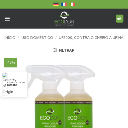
Skip
to
content
INÍCIO
/
USO DOMÉSTICO
/
UF2000, CONTRA O CHEIRO A URINA
FILTRAR
-15%
FABRICADO EM
EUROPA