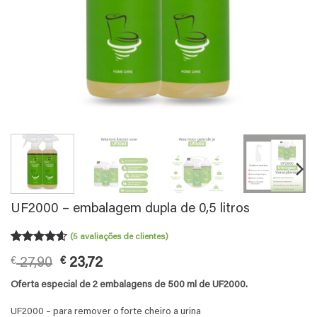
UF2000 – embalagem dupla de 0,5 litros
(
5
avaliações de clientes)
Classificado
5
O
O
€
27,90
€
23,72
com
4.6
em 5 com
preço
preço
Oferta especial de 2 embalagens de 500 ml de UF2000.
base em
original
atual
classificações
era:
é:
de clientes
UF2000 – para remover o forte cheiro a urina