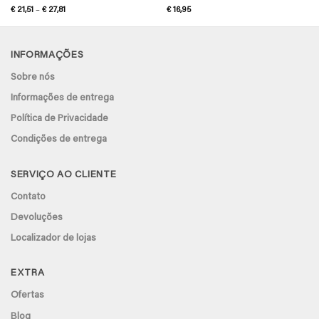
Avaliação
5
Price
€
21,51
–
€
27,81
€
16,95
range:
de 5
€ 21,51
through
€ 27,81
INFORMAÇÕES
Sobre nós
Informações de entrega
Política de Privacidade
Condições de entrega
SERVIÇO AO CLIENTE
Contato
Devoluções
Localizador de lojas
EXTRA
Ofertas
Blog